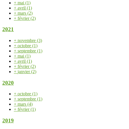
+
mai
(1)
+
avril
(1)
+
mars
(2)
+
février
(2)
2021
+
novembre
(3)
+
octobre
(1)
+
septembre
(1)
+
mai
(1)
+
avril
(1)
+
février
(2)
+
janvier
(2)
2020
+
octobre
(1)
+
septembre
(1)
+
mars
(4)
+
février
(1)
2019