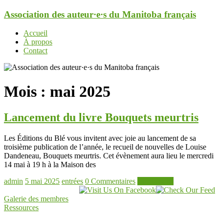
Aller
Association des auteur·e·s du Manitoba français
au
contenu
Menu
Accueil
À propos
Contact
Mois :
mai 2025
Lancement du livre Bouquets meurtris
Les Éditions du Blé vous invitent avec joie au lancement de sa
troisième publication de l’année, le recueil de nouvelles de Louise
Dandeneau, Bouquets meurtris. Cet évènement aura lieu le mercredi
14 mai à 19 h à la Maison des
admin
5 mai 2025
entrées
0 Commentaires
Lire la suite
Galerie des membres
Ressources