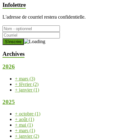
Infolettre
L'adresse de courriel restera confidentielle.
Archives
2026
+
mars
(3)
+
février
(2)
+
janvier
(1)
2025
+
octobre
(1)
+
août
(1)
+
mai
(1)
+
mars
(1)
+
janvier
(2)