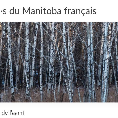
·s du Manitoba français
de l’aamf