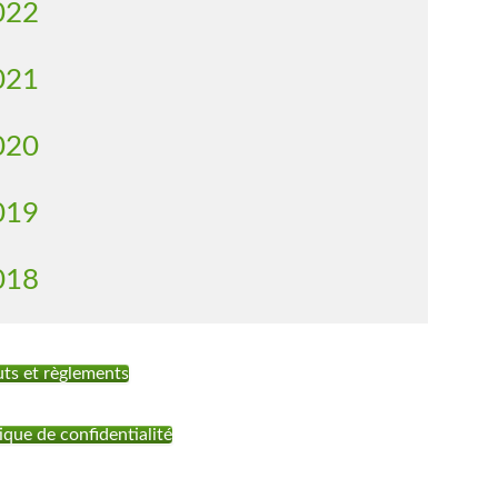
022
021
020
019
018
uts et règlements
ique de confidentialité