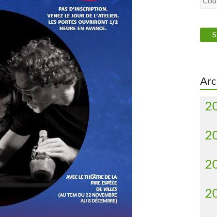
Arc
2
2
2
2