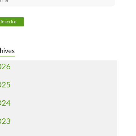
hives
026
025
024
023