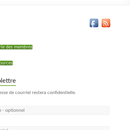
rie des membres
ources
olettre
esse de courriel restera confidentielle.