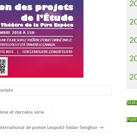
2
2
2
2
2
entaire
Stat
ième et dernière série
Polit
 international de poésie Leopold-Sédar-Senghor
→