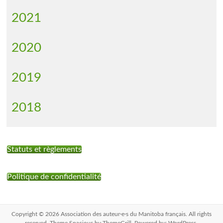
2021
2020
2019
2018
Statuts et règlements
Politique de confidentialité
Copyright © 2026
Association des auteur·e·s du Manitoba français
. All rights
reserved. Theme
Spacious
by ThemeGrill. Powered by:
WordPress
.