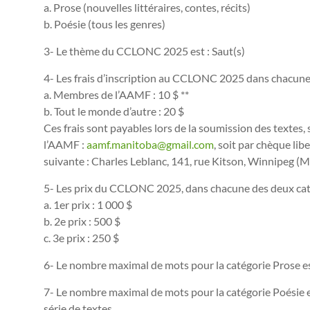
a. Prose (nouvelles littéraires, contes, récits)
b. Poésie (tous les genres)
3- Le thème du CCLONC 2025 est : Saut(s)
4- Les frais d’inscription au CCLONC 2025 dans chacune 
a. Membres de l’AAMF : 10 $ **
b. Tout le monde d’autre : 20 $
Ces frais sont payables lors de la soumission des textes,
l’AAMF :
aamf.manitoba@gmail.com
, soit par chèque lib
suivante : Charles Leblanc, 141, rue Kitson, Winnipeg (
5- Les prix du CCLONC 2025, dans chacune des deux caté
a. 1er prix : 1 000 $
b. 2e prix : 500 $
c. 3e prix : 250 $
6- Le nombre maximal de mots pour la catégorie Prose est
7- Le nombre maximal de mots pour la catégorie Poésie e
série de textes.