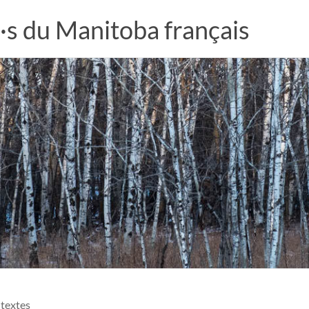
·s du Manitoba français
 textes