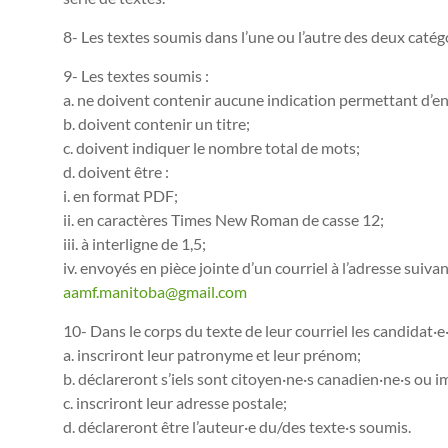
8- Les textes soumis dans l’une ou l’autre des deux catégo
9- Les textes soumis :
a. ne doivent contenir aucune indication permettant d’en i
b. doivent contenir un titre;
c. doivent indiquer le nombre total de mots;
d. doivent être :
i. en format PDF;
ii. en caractères Times New Roman de casse 12;
iii. à interligne de 1,5;
iv. envoyés en pièce jointe d’un courriel à l’adresse suivan
aamf.manitoba@gmail.com
10- Dans le corps du texte de leur courriel les candidat·e·
a. inscriront leur patronyme et leur prénom;
b. déclareront s’iels sont citoyen·ne·s canadien·ne·s ou i
c. inscriront leur adresse postale;
d. déclareront être l’auteur·e du/des texte·s soumis.