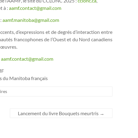
 de l’AAMF, le site du CCLONC 2025 :
cclonc.ca
,
t à :
aamf.contact@gmail.com
 :
aamf.manitoba@gmail.com
accents, d’expressions et de degrés d’interaction entre
munautés francophones de l’Ouest et du Nord canadiens
s œuvres.
:
aamf.contact@gmail.com
MF
·s du Manitoba français
ires
Lancement du livre Bouquets meurtris
→