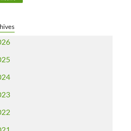
hives
026
025
024
023
022
021