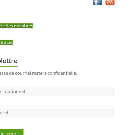
rie des membres
ources
olettre
esse de courriel restera confidentielle.