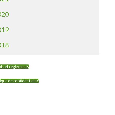
020
019
018
uts et règlements
ique de confidentialité