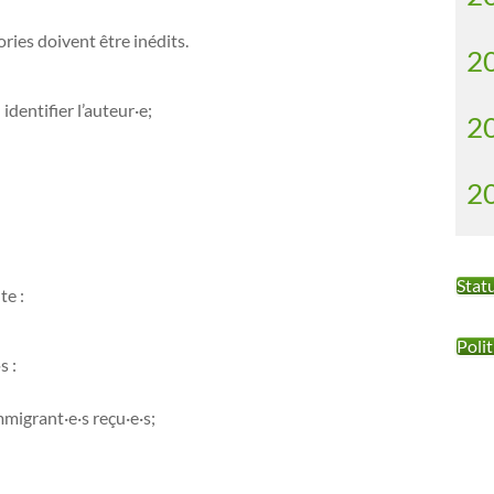
ries doivent être inédits.
2
dentifier l’auteur·e;
2
2
Stat
te :
Polit
s :
mmigrant·e·s reçu·e·s;