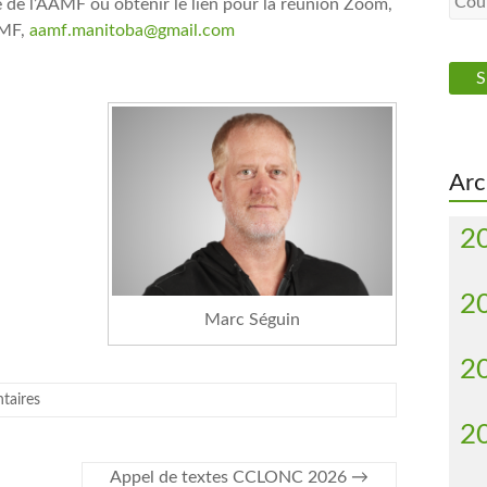
 de l’AAMF ou obtenir le lien pour la réunion Zoom,
AMF,
aamf.manitoba@gmail.com
Arc
2
2
Marc Séguin
2
taires
2
Appel de textes CCLONC 2026
→