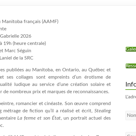
du Manitoba français (AAMF)
nte
 Gabrielle 2026
 à 19h (heure centrale)
Gale
é et Marc Séguin
Laniel de la SRC
Ress
uvres publiées au Manitoba, en Ontario, au Québec et
et ses collages sont empreints d’un érotisme de
Inf
itualité ludique au service d’une création solaire et
par de nombreux prix et marques de reconnaissances.
L'adr
is peintre, romancier et cinéaste. Son œuvre comprend
métrage de fiction qu’il a réalisé et écrit,
Stealing
umentaire
La ferme et son État
, un portrait actuel des
c.