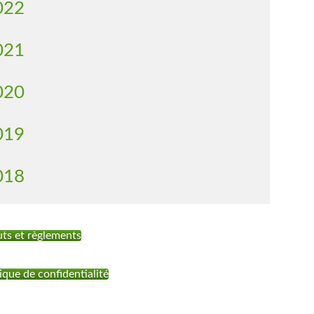
022
021
020
019
018
uts et règlements
ique de confidentialité