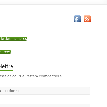
rie des membres
ources
olettre
esse de courriel restera confidentielle.