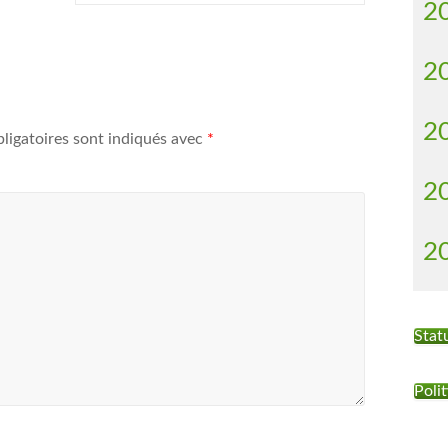
2
2
2
ligatoires sont indiqués avec
*
2
2
Stat
Polit