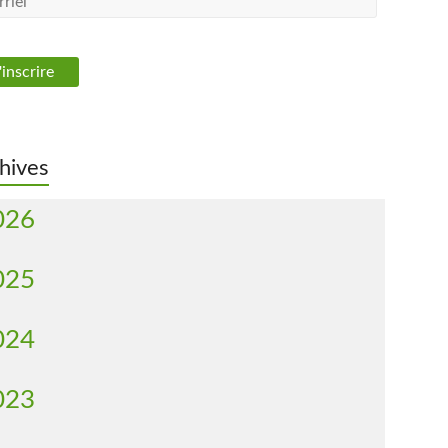
hives
026
025
024
023